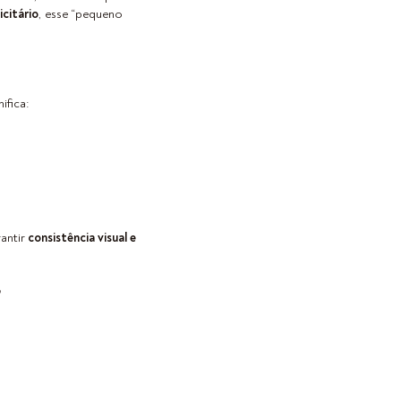
citário
, esse “pequeno
ifica:
rantir
consistência visual e
?