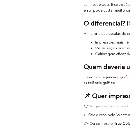
ser inesperado. E se você
erro” pode custar muito ca
O diferencial? 
A maioria das escalas de
Impressões mais fiéi
Visualização precis
Calibragem eficaz d
Quem deveria u
Designers, agências, gráfic
excelência gráfica
.
📌 Quer impresso
👉
Adquira agora o True 
👉Fale direto pelo WhatsA
👉 Ou compre o
True Col