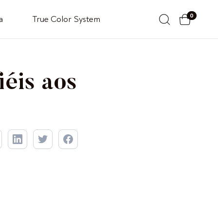
0
a
True Color System
iéis aos