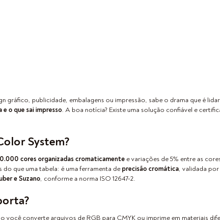
gn gráfico, publicidade, embalagens ou impressão, sabe o drama que é lid
a e o que sai impresso
. A boa notícia? Existe uma solução confiável e certif
 Color System?
10.000 cores organizadas cromaticamente
e variações de 5% entre as core
is do que uma tabela: é uma ferramenta de
precisão cromática
, validada por
uber e Suzano
, conforme a norma ISO 12647-2.
porta?
o você converte arquivos de RGB para CMYK ou imprime em materiais dife