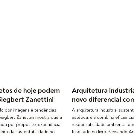
tetos de hoje podem
Arquitetura industria
iegbert Zanettini
novo diferencial co
o por imagens e tendências
A arquitetura industrial sustent
Siegbert Zanettini mostra que a
estética: ela combina eficiênci
iada por propósito, experiência
responsabilidade ambiental par
neiro da sustentabilidade no
Inspirado no livro Pensando Arq