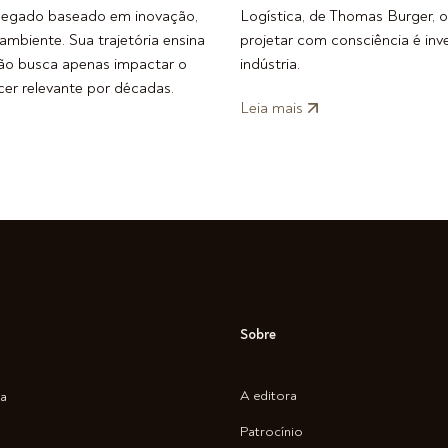
m legado baseado em inovação,
Logística, de Thomas Burger, o
 ambiente. Sua trajetória ensina
projetar com consciência é inve
não busca apenas impactar o
indústria.
er relevante por décadas.
Leia mais
Sobre
A editora
ra
Patrocínio