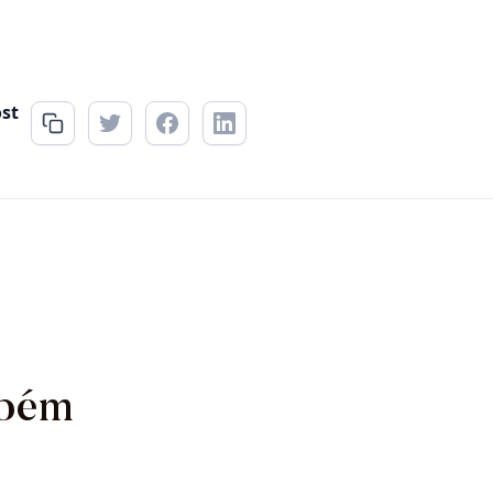
ost
mbém