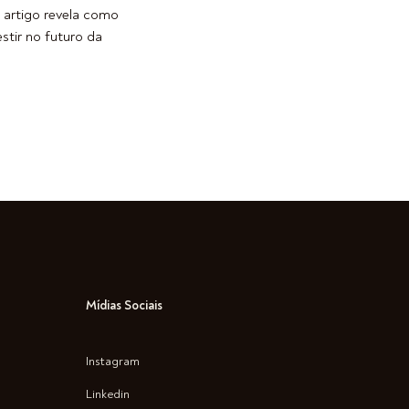
 artigo revela como
stir no futuro da
Mídias Sociais
Instagram
Linkedin