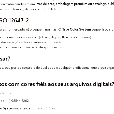
 está trabalhando em um
livro de arte, embalagem premium ou catálogo publi
ro — em tempo, dinheiro e credibilidade.
ISO 12647-2
 cores no mercado não seguem normas. O
True Color System
segue. Isso sign
s em qualquer impressora (offset, digital, flexo, rotogravura)
a das variações de cor antes da impressão
e monitores com material de apoio incluso
sar?
as, equipes de controle de qualidade e qualquer profissional que precise ga
s com cores fiéis aos seus arquivos digitais
Color System
pp: (11) 98544-5262
or System
no site da
Editora J.J. Carol