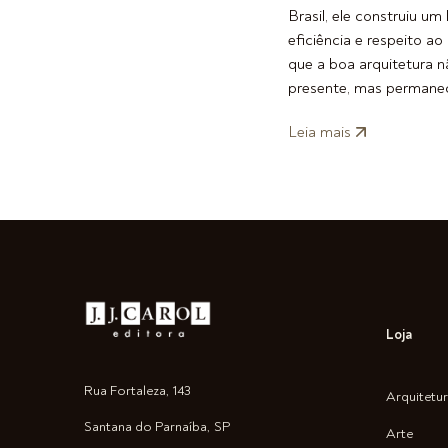
Brasil, ele construiu u
eficiência e respeito ao
que a boa arquitetura 
presente, mas permanec
Leia mais
Loja
Rua Fortaleza, 143
Arquitetu
Santana do Parnaíba, SP
Arte