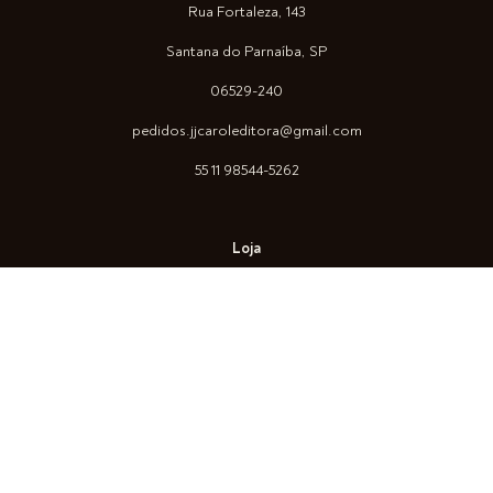
Rua Fortaleza, 143
Santana do Parnaíba, SP
06529-240
pedidos.jjcaroleditora@gmail.com
55 11 98544-5262
Loja
Arquitetura
Arte
Construção Civil
Design
Fotografia
True Color System