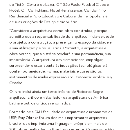
do Tietê - Centro de Lazer, C T São Paulo Futebol Clube e
Hotel, C T Corinthians, Hotel Renaissance, Condomínio
Residencial e Polo Educativo e Cultural de Heliópolis, além
de suas criações de Design e Mobiliário.
“Considero a arquitetura como obra construída, porque
acredito que a responsabilidade do arquiteto inicia-se desde
o projeto, a construção, a presença no espaço da cidade e
a sua utilização pelos usuários. Portanto, a arquitetura é
obra perene, que a história revelará a sua permanência, sua
importância. A arquitetura deve emocionar, empolgar,
surpreender e estar atenta às inovações tecnológicas e à
contemporaneidade. Forma, materiais e cores são os
instrumentos de minha expressão arquitetônica” explica Ruy
Ohtake.
O livro inclui ainda um texto inédito de Roberto Segre,
arquiteto, crítico e historiador da arquitetura da América
Latina e outros críticos renomados.
Formado pela FAU-faculdade de arquitetura e urbanismo da
USP, Ruy Ohtake foi um dos mais importantes arquitetos
brasileiros e imprimiu uma linguagem própria em mais de
300 obras realizadas no Brasil e no exterior. Comprometido