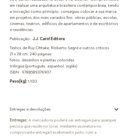
em realizar uma arquitetura brasileira contemporânea, tendo
a inovação como princípio, conseguiu colocar a sua marca
em projetos dos mais variados fins: obras públicas, escolas,
cinemas, teatros, edifícios de apartamentos e de escritórios
e residências.
Publicação:
J.J. Carol Editora
Textos de Ruy Ohtake, Roberto Segre e outros críticos
21 x 28 cm, 240 páginas
fotos, desenhos e plantas coloridas
trilíngue (português, espanhol, inglês)
ISBN : 9788589376907
Peso(kg):
1,100
Entregas e devoluções
Entregas:
A mercadoria poderá ser entregue para qualquer
pessoa que reside no local, mediante assinatura no
comprovante entrega/recebimento junto com a