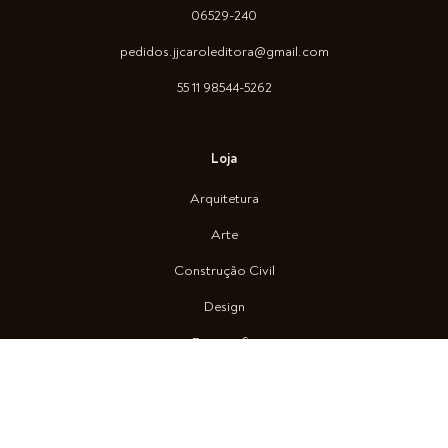
06529-240
pedidos.jjcaroleditora@gmail.com
55 11 98544-5262
Loja
Arquitetura
Arte
Construção Civil
Design
Fotografia
True Color System