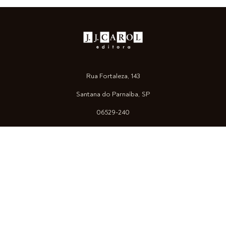
Rua Fortaleza, 143
Santana do Parnaíba, SP
06529-240
pedidos.jjcaroleditora@gmail.com
55 11 98544-5262
Loja
Arquitetura
Arte