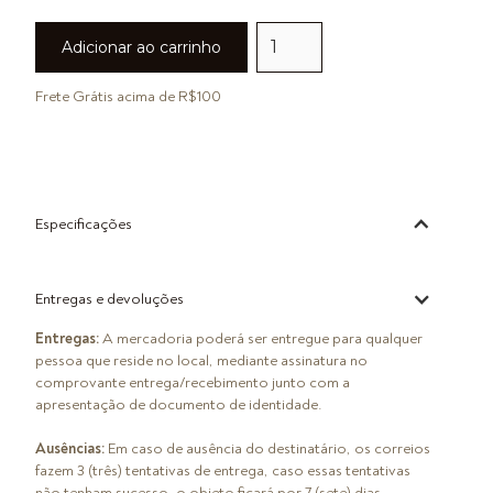
Frete Grátis acima de R$100
Especificações
Entregas e devoluções
Entregas:
A mercadoria poderá ser entregue para qualquer
pessoa que reside no local, mediante assinatura no
comprovante entrega/recebimento junto com a
apresentação de documento de identidade.
Ausências:
Em caso de ausência do destinatário, os correios
fazem 3 (três) tentativas de entrega, caso essas tentativas
não tenham sucesso, o objeto ficará por 7 (sete) dias