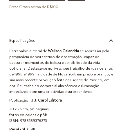
Frete Grátis acima de R$100
Especificações
O trabalho autoral de
Welison Calandria
se sobressai pela
perspicácia de seu sentido de observação, capaz de
capturar momentos de beleza e sensibilidade da vida
cotidiana. Destaca-se no livro, seu trabalho de rua nos anos
de 1998 e 1999 na cidade de Nova York em preto e branco, e
sua mais recente produção feita na Cidade do México, em
cor. Seu trabalho comercial alia técnica e iluminação
impecáveis com uma criatividade surpreendente.
Publicação:
J.J. Carol Editora
20 x 26 cm, 96 páginas
fotos coloridas e p&b
ISBN: 9788589376273
Peso(kg)
: 0,410