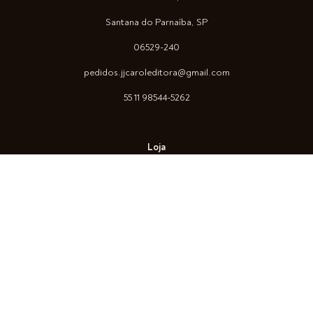
Santana do Parnaíba, SP
06529-240
pedidos.jjcaroleditora@gmail.com
55 11 98544-5262
Loja
Arquitetura
Arte
Construção Civil
Design
Fotografia
True Color System