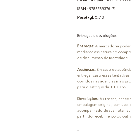
ISBN : 9788589376471
Peso(kg):
0,510
Entregas e devoluções
Entregas:
A mercadoria poderá 
mediante assinatura no compr
de documento de identidade.
Ausências:
Em caso de ausência 
entrega, caso essas tentativas 
corridos nas agências mais pr
para o estoque da J.J. Carol.
Devoluções:
As trocas, cancel
embalagem original, sem uso, s
acompanhado de sua nota fiscal.
partir do recebimento ou outr